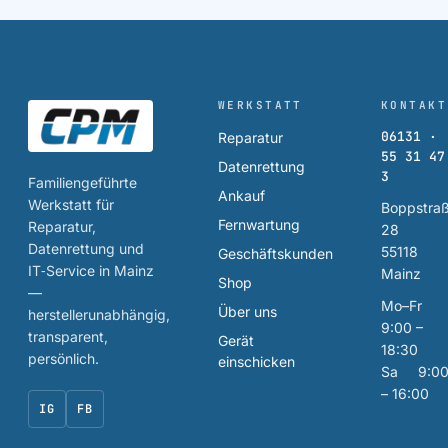
WERKSTATT
KONTAKT
06131 ·
Reparatur
55 31 47
Datenrettung
3
Familiengeführte
Ankauf
Werkstatt für
Boppstra
Fernwartung
Reparatur,
28
Datenrettung und
55118
Geschäftskunden
IT‑Service in Mainz
Mainz
Shop
—
Mo–Fr
Über uns
herstellerunabhängig,
9:00 –
transparent,
Gerät
18:30
persönlich.
einschicken
Sa 9:0
– 16:00
IG
FB