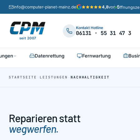
info@computer-planet-mainz.de
4,8
von 5
Öffnungsze
Kontakt Hotline
06131 · 55 31 47 3
seit 2007
tungen
Datenrettung
Fernwartung
Busi
STARTSEITE
→
LEISTUNGEN
→
NACHHALTIGKEIT
Reparieren statt
wegwerfen.