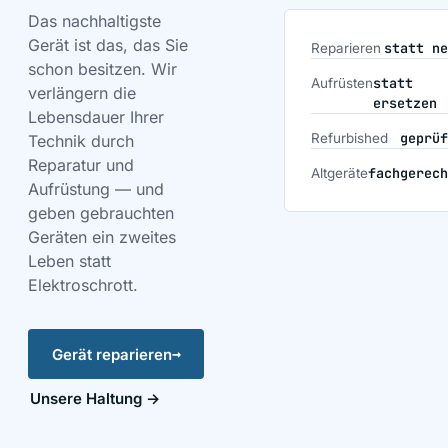
Das nachhaltigste
Gerät ist das, das Sie
statt ne
Reparieren
schon besitzen. Wir
statt
Aufrüsten
verlängern die
ersetzen
Lebensdauer Ihrer
geprüf
Refurbished
Technik durch
Reparatur und
fachgerech
Altgeräte
Aufrüstung — und
geben gebrauchten
Geräten ein zweites
Leben statt
Elektroschrott.
→
Gerät reparieren
Unsere Haltung
→