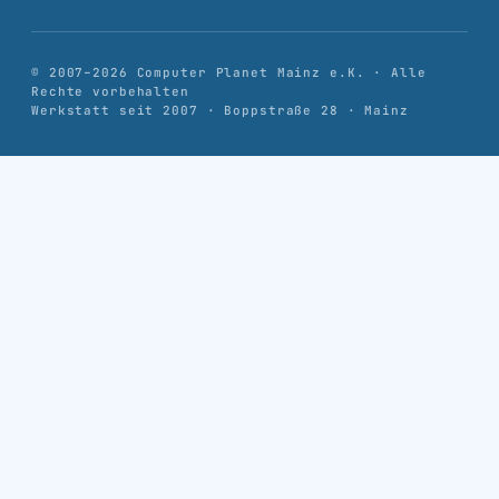
© 2007–
2026
Computer Planet Mainz e.K. · Alle
Rechte vorbehalten
Werkstatt seit 2007 · Boppstraße 28 · Mainz