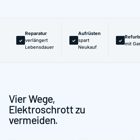
Reparatur
Aufrüsten
Refurb
verlängert
spart
✓
✓
✓
mit Ga
Lebensdauer
Neukauf
Vier Wege,
Elektroschrott zu
vermeiden.