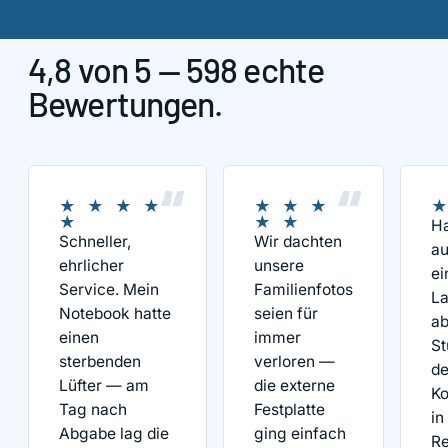
4,8
von 5 —
598
echte
Bewertungen.
★ ★ ★ ★
★ ★ ★
★
★
★ ★
H
Schneller,
Wir dachten
au
ehrlicher
unsere
ei
Service. Mein
Familienfotos
La
Notebook hatte
seien für
ab
einen
immer
St
sterbenden
verloren —
de
Lüfter — am
die externe
Ko
Tag nach
Festplatte
in
Abgabe lag die
ging einfach
Re