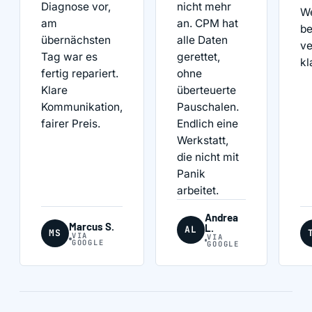
Diagnose vor,
nicht mehr
We
am
an. CPM hat
be
übernächsten
alle Daten
v
Tag war es
gerettet,
kl
fertig repariert.
ohne
Klare
überteuerte
Kommunikation,
Pauschalen.
fairer Preis.
Endlich eine
Werkstatt,
die nicht mit
Panik
arbeitet.
Andrea
Marcus S.
L.
AL
MS
VIA
VIA
GOOGLE
GOOGLE