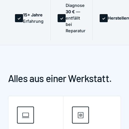
Diagnose
30 €
—
15+ Jahre
entfällt
Herstelle
✓
✓
✓
Erfahrung
bei
Reparatur
Alles aus einer Werkstatt.