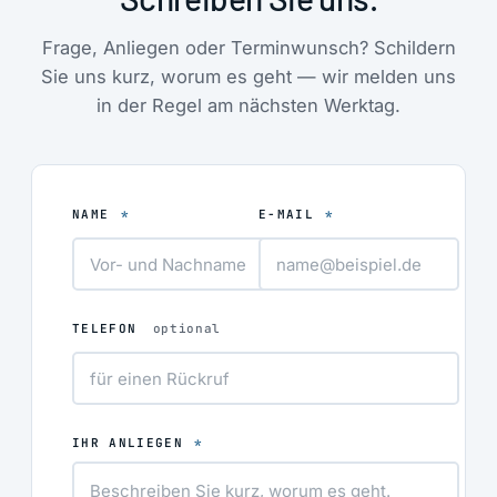
DHL-Label
Hersteller längst
herunterladen und
aufgegeben hat.
Frage, Anliegen oder Terminwunsch? Schildern
Paket versenden
Sie uns kurz, worum es geht — wir melden uns
Diagnose binnen 2
in der Regel am nächsten Werktag.
Stunden
Kostenvoranschlag
per E‑Mail
Online-Zahlung na
NAME
*
E-MAIL
*
Ihrer Zustimmung
Reparatur in 1–3
Werktagen
Versicherter
TELEFON
optional
Rückversand zu
Ihnen
IHR ANLIEGEN
*