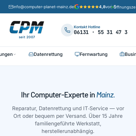
info@computer-planet-mainz.de
4,8
von 5
Öffnungsze
Kontakt Hotline
06131 · 55 31 47 3
seit 2007
tungen
Datenrettung
Fernwartung
Busi
Ihr Computer-Experte in
Mainz.
Reparatur, Datenrettung und IT‑Service — vor
Ort oder bequem per Versand. Über 15 Jahre
familiengeführte Werkstatt,
herstellerunabhängig.