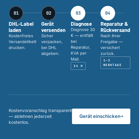
01
02
03
04
DHL-Label
Gerät
Diagnose
Reparatur &
laden
versenden
Rückversand
Diagnose 30
€ — entfällt
Kostenfreies
Sicher
Nach Ihrer
bei
Versandetikett
verpacken,
Freigabe —
Reparatur,
drucken.
bei DHL
versichert
KVA per
abgeben.
zurück.
Mail.
1–3
WERKTAGE
24 H
Kostenvoranschlag transparent
→
Gerät einschicken
— ablehnen jederzeit
kostenlos.