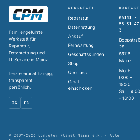
WERKSTATT
KONTAKT
06131 ·
Reparatur
55 31 47
Datenrettung
3
Familiengeführte
Ankauf
Werkstatt für
Boppstra
Fernwartung
Reparatur,
28
Datenrettung und
55118
Geschäftskunden
IT‑Service in Mainz
Mainz
Shop
—
Mo–Fr
Über uns
herstellerunabhängig,
9:00 –
transparent,
Gerät
18:30
persönlich.
einschicken
Sa 9:0
– 16:00
IG
FB
© 2007–
2026
Computer Planet Mainz e.K. · Alle