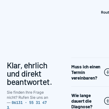
Rout
Klar, ehrlich
Muss ich einen
und direkt
Termin
vereinbaren?
beantwortet.
Nein, einfach
Sie finden Ihre Frage
Wie lange
vorbeikommen.
nicht? Rufen Sie uns an
dauert die
Während unserer
06131 · 55 31 47
—
Diagnose?
3
.
Öffnungszeiten